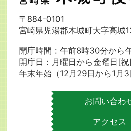
崎
県
〒884-0101
木
宮崎県児湯郡木城町大字高城12
城
町
開庁時間：午前8時30分から午
役
開庁日：月曜日から金曜日[
場
年末年始（12月29日から1月
お問い合わ
アクセス