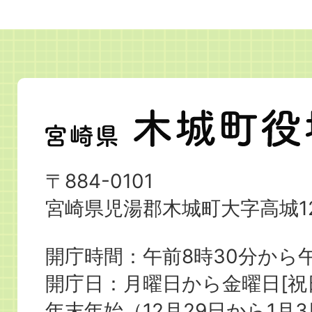
宮
崎
県
〒884-0101
木
宮崎県児湯郡木城町大字高城12
城
町
開庁時間：午前8時30分から午
役
開庁日：月曜日から金曜日[
場
年末年始（12月29日から1月