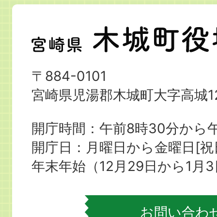
宮
崎
県
〒884-0101
木
宮崎県児湯郡木城町大字高城12
城
町
開庁時間：午前8時30分から午
役
開庁日：月曜日から金曜日[
場
年末年始（12月29日から1月
お問い合わ