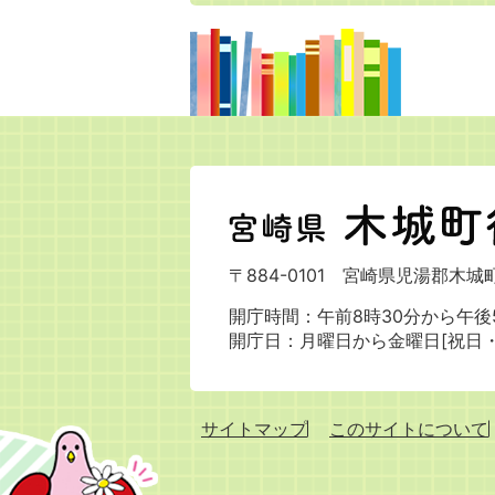
宮
崎
県
〒884-0101
宮崎県児湯郡木城町
木
城
開庁時間：午前8時30分から午後5
町
開庁日：月曜日から金曜日[祝日
役
場
サイトマップ
このサイトについて