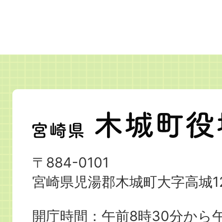
宮
崎
県
〒884-0101
木
宮崎県児湯郡木城町大字高城12
城
町
開庁時間：午前8時30分から午