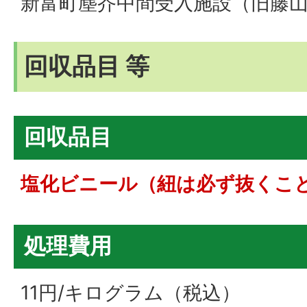
新富町塵芥中間受入施設（旧藤
回収品目 等
回収品目
塩化ビニール（紐は必ず抜くこ
処理費用
11円/キログラム（税込）