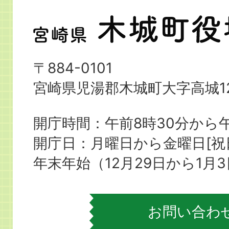
宮
崎
県
〒884-0101
木
宮崎県児湯郡木城町大字高城12
城
町
開庁時間：午前8時30分から午
役
開庁日：月曜日から金曜日[
場
年末年始（12月29日から1月
お問い合わ