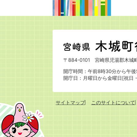
宮
崎
県
〒884-0101
宮崎県児湯郡木城町
木
城
開庁時間：午前8時30分から午後5
町
開庁日：月曜日から金曜日[祝日
役
場
サイトマップ
このサイトについて