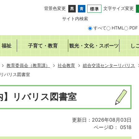
背景色変更
文字サイズ変更
サイト内検索
すべて
HTML
PDF
・福祉
子育て・教育
観光・文化・スポーツ
し
教育委員会（教育課）
社会教育
総合交流センターリバリス
リバリス図書室
内】リバリス図書室
更新日：2026年08月03日
ページID：
0518