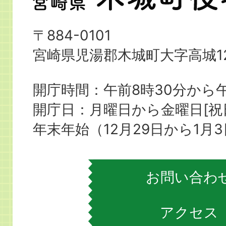
崎
県
〒884-0101
木
宮崎県児湯郡木城町大字高城12
城
町
開庁時間：午前8時30分から午
役
開庁日：月曜日から金曜日[
場
年末年始（12月29日から1月
お問い合わ
アクセス