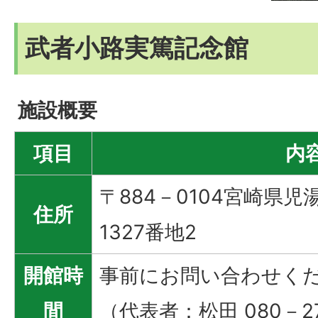
武者小路実篤記念館
施設概要
項目
内
〒884－0104宮崎県
住所
1327番地2
開館時
事前にお問い合わせく
間
（代表者：松田 080－27