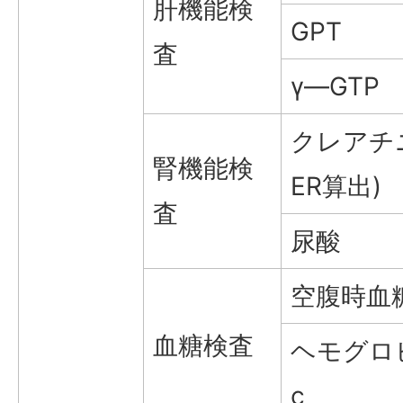
肝機能検
GPT
査
γ―GTP
クレアチ
腎機能検
ER算出)
査
尿酸
空腹時血
血糖検査
ヘモグロ
c