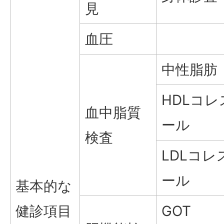
見
血圧
中性脂肪
HDLコ
血中脂質
ール
検査
LDLコレ
ール
基本的な
健診項目
GOT