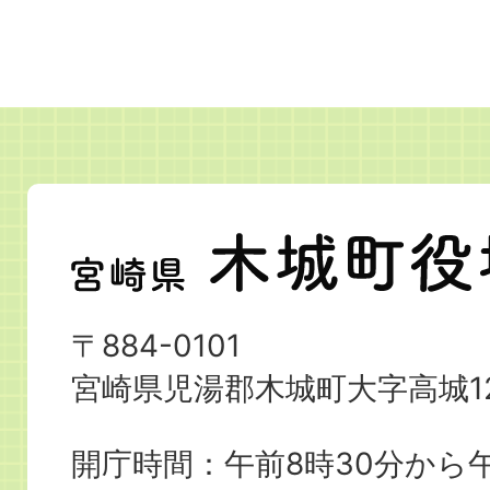
宮
崎
県
〒884-0101
木
宮崎県児湯郡木城町大字高城12
城
町
開庁時間：午前8時30分から午