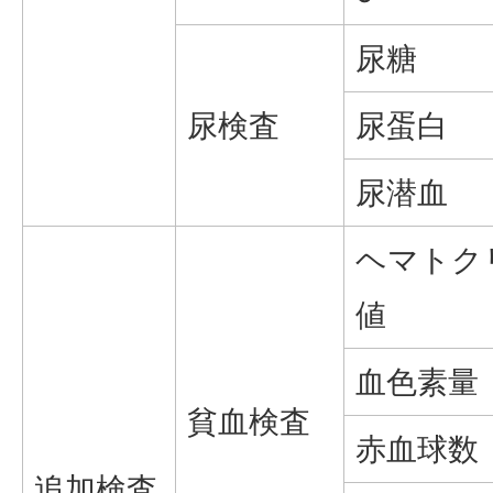
尿糖
尿検査
尿蛋白
尿潜血
ヘマトク
値
血色素量
貧血検査
赤血球数
追加検査