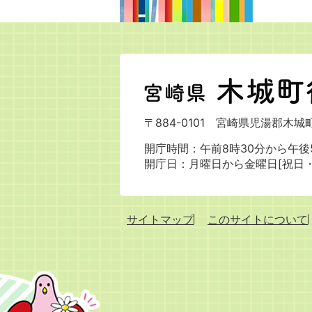
宮
崎
県
〒884-0101
宮崎県児湯郡木城町
木
城
開庁時間：午前8時30分から午後5
町
開庁日：月曜日から金曜日[祝日
役
場
サイトマップ
このサイトについて