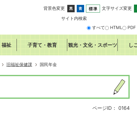
背景色変更
文字サイズ変更
サイト内検索
すべて
HTML
PDF
・福祉
子育て・教育
観光・文化・スポーツ
し
旧福祉保健課
国民年金
ページID：
0164