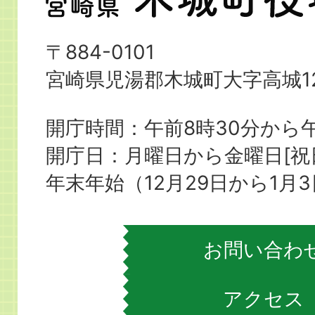
崎
県
〒884-0101
木
宮崎県児湯郡木城町大字高城12
城
町
開庁時間：午前8時30分から午
役
開庁日：月曜日から金曜日[
場
年末年始（12月29日から1月
お問い合わ
アクセス