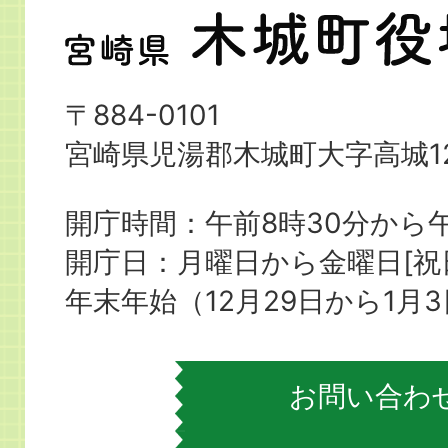
宮
崎
県
〒884-0101
木
宮崎県児湯郡木城町大字高城12
城
町
開庁時間：午前8時30分から午
役
開庁日：月曜日から金曜日[
場
年末年始（12月29日から1月
お問い合わ