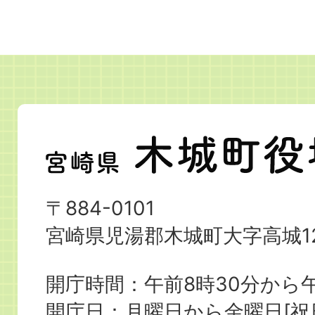
宮
崎
県
〒884-0101
木
宮崎県児湯郡木城町大字高城12
城
町
開庁時間：午前8時30分から午
役
開庁日：月曜日から金曜日[