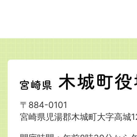
宮
崎
県
〒884-0101
木
宮崎県児湯郡木城町大字高城12
城