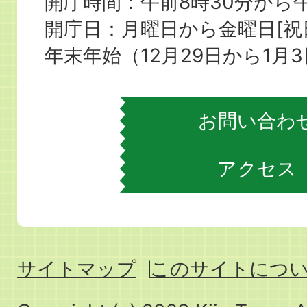
町
開庁時間：午前8時30分から午
役
開庁日：月曜日から金曜日[
場
年末年始（12月29日から1月
お問い合わ
アクセス
サイトマップ
このサイトにつ