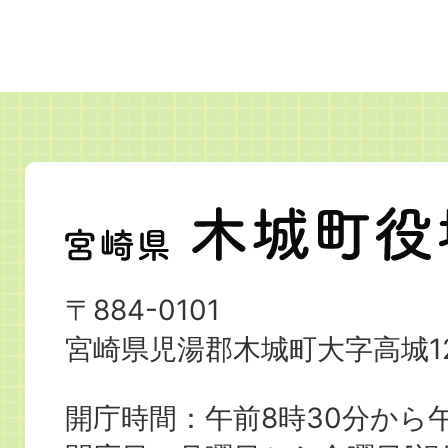
宮
崎
県
〒884-0101
木
宮崎県児湯郡木城町大字高城12
城
町
開庁時間：午前8時30分から午