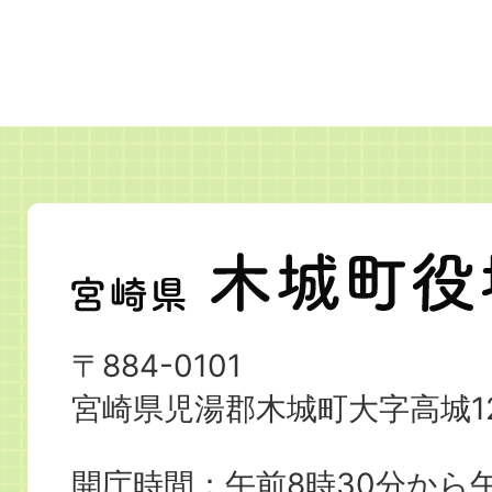
宮
崎
県
〒884-0101
木
宮崎県児湯郡木城町大字高城12
城
町
開庁時間：午前8時30分から午