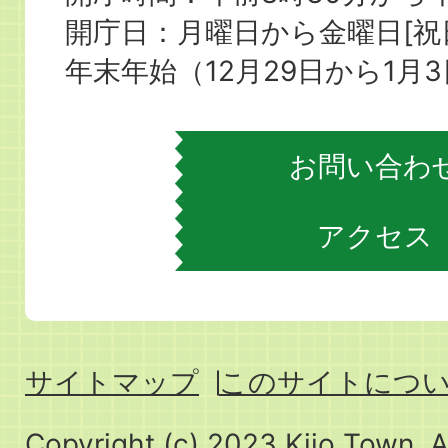
役
開庁日：月曜日から金曜日[
場
年末年始（12月29日から1月
お問い合わ
アクセス
サイトマップ
このサイトにつ
Copyright (c) 2023 Kijo Town. A