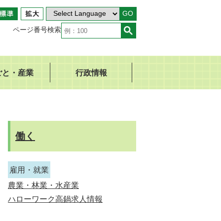
GO
ページ番号検索
ごと・産業
行政情報
働く
雇用・就業
農業・林業・水産業
ハローワーク高鍋求人情報