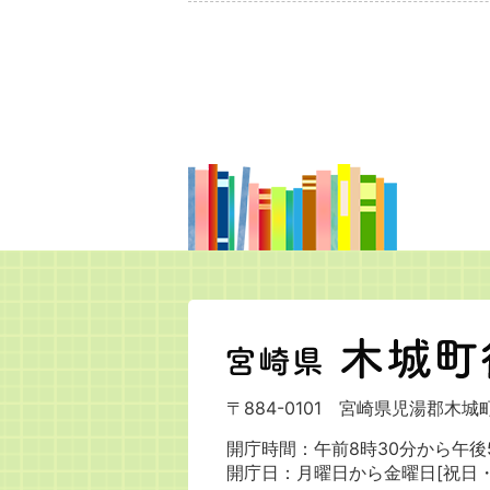
宮
崎
県
〒884-0101
宮崎県児湯郡木城町
木
城
開庁時間：午前8時30分から午後5
町
開庁日：月曜日から金曜日[祝日