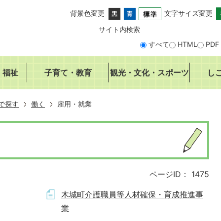
背景色変更
文字サイズ変更
サイト内検索
すべて
HTML
PDF
・福祉
子育て・教育
観光・文化・スポーツ
し
で探す
働く
雇用・就業
ページID：
1475
木城町介護職員等人材確保・育成推進事
業