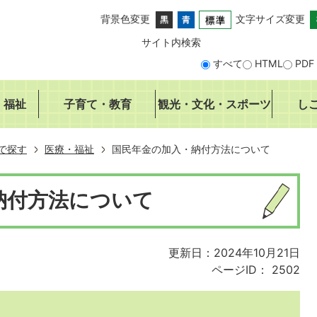
背景色変更
文字サイズ変更
サイト内検索
すべて
HTML
PDF
・福祉
子育て・教育
観光・文化・スポーツ
し
で探す
医療・福祉
国民年金の加入・納付方法について
納付方法について
更新日：2024年10月21日
ページID：
2502