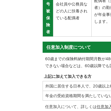
配偶者（
号
会社員や公務員な
者）の勤
被
どの人に扶養され
が年金事
保
ている配偶者
します。
険
者
任意加入制度について
60歳までの保険料納付期間月数が4
できない場合などは、60歳以降で
上記に加えて加入できる方
外国に居住する日本人で、20歳以上
年金の受給資格期間を満たしていない
任意加入について、詳しくは
任意加