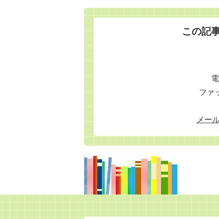
この記
電
ファッ
メー