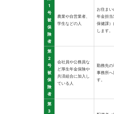
1
お住まい
号
農業や自営業者、
年金担当
被
学生などの人
保健課）
保
します。
険
者
第
2
会社員や公務員な
号
勤務先の
ど厚生年金保険や
被
事務所へ
共済組合に加入し
保
す。
ている人
険
者
第
3