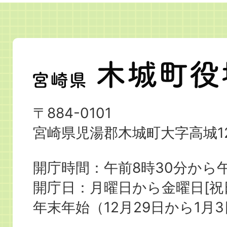
宮
崎
県
〒884-0101
木
宮崎県児湯郡木城町大字高城12
城
町
開庁時間：午前8時30分から午
役
開庁日：月曜日から金曜日[
場
年末年始（12月29日から1月