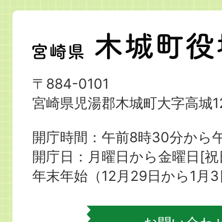
宮
崎
県
〒884-0101
木
宮崎県児湯郡木城町大字高城12
城
町
開庁時間：午前8時30分から午
役
開庁日：月曜日から金曜日[
場
年末年始（12月29日から1月