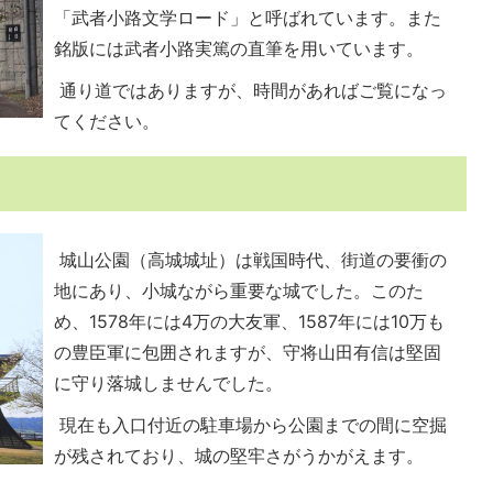
「武者小路文学ロード」と呼ばれています。また
銘版には武者小路実篤の直筆を用いています。
通り道ではありますが、時間があればご覧になっ
てください。
城山公園（高城城址）は戦国時代、街道の要衝の
地にあり、小城ながら重要な城でした。このた
め、1578年には4万の大友軍、1587年には10万も
の豊臣軍に包囲されますが、守将山田有信は堅固
に守り落城しませんでした。
現在も入口付近の駐車場から公園までの間に空掘
が残されており、城の堅牢さがうかがえます。