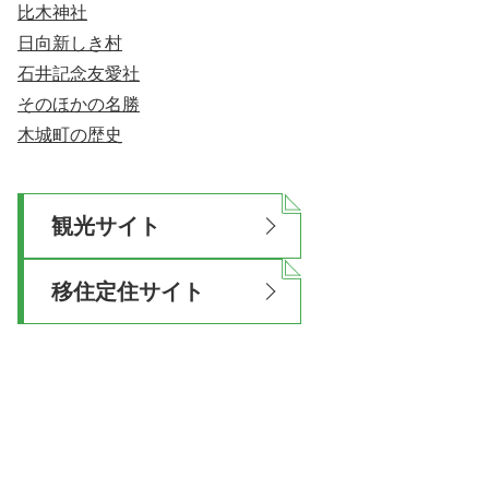
比木神社
日向新しき村
石井記念友愛社
そのほかの名勝
木城町の歴史
観光サイト
移住定住サイト