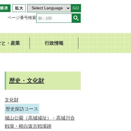
GO
ページ番号検索
ごと・産業
行政情報
歴史・文化財
文化財
歴史探訪コース
城山公園（高城城址）・高城川合
戦場・根白坂古戦場跡