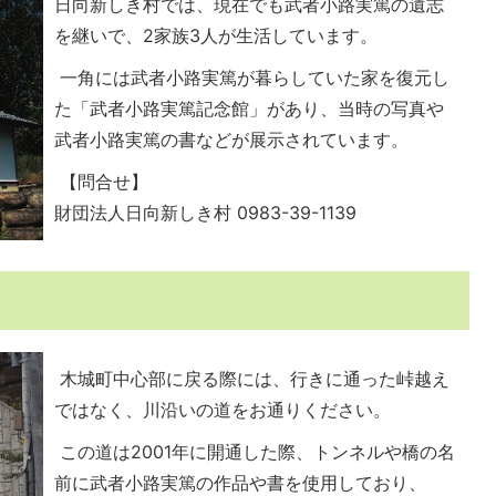
日向新しき村では、現在でも武者小路実篤の遺志
を継いで、2家族3人が生活しています。
一角には武者小路実篤が暮らしていた家を復元し
た「武者小路実篤記念館」があり、当時の写真や
武者小路実篤の書などが展示されています。
【問合せ】
財団法人日向新しき村 0983-39-1139
木城町中心部に戻る際には、行きに通った峠越え
ではなく、川沿いの道をお通りください。
この道は2001年に開通した際、トンネルや橋の名
前に武者小路実篤の作品や書を使用しており、