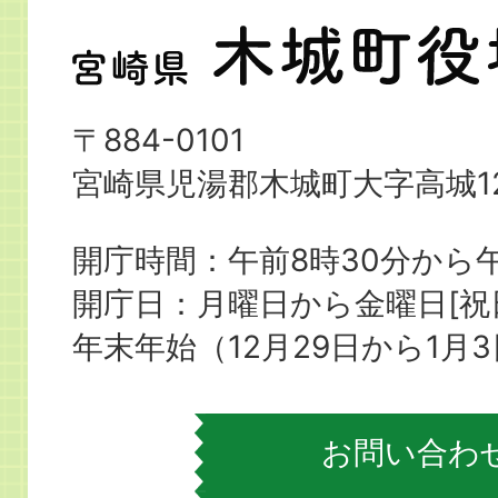
宮
崎
県
〒884-0101
木
宮崎県児湯郡木城町大字高城12
城
町
開庁時間：午前8時30分から午
役
開庁日：月曜日から金曜日[
場
年末年始（12月29日から1月
お問い合わ