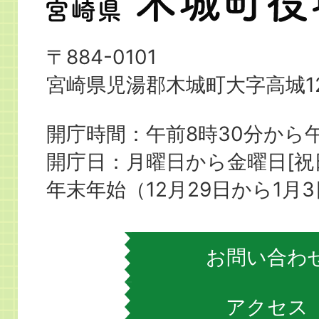
崎
県
〒884-0101
木
宮崎県児湯郡木城町大字高城12
城
町
開庁時間：午前8時30分から午
役
開庁日：月曜日から金曜日[
場
年末年始（12月29日から1月
お問い合わ
アクセス