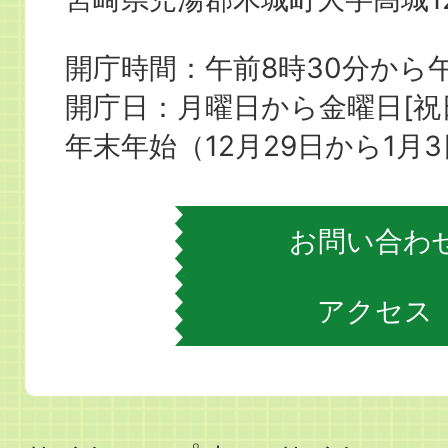
城
町
開庁時間：午前8時30分から午
役
開庁日：月曜日から金曜日[
場
年末年始（12月29日から1月
お問い合わ
アクセス