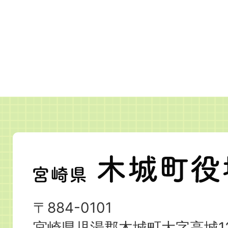
宮
崎
県
〒884-0101
木
宮崎県児湯郡木城町大字高城12