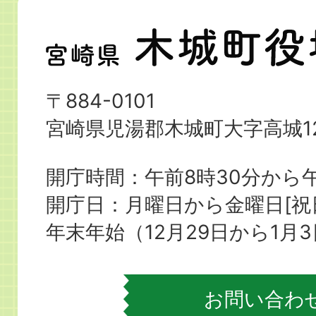
宮
崎
県
〒884-0101
木
宮崎県児湯郡木城町大字高城12
城
町
開庁時間：午前8時30分から午
役
開庁日：月曜日から金曜日[
場
年末年始（12月29日から1月
お問い合わ