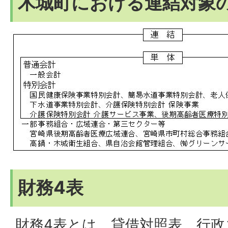
木城町における連結対象
財務4表
財務4表とは、貸借対照表、行政