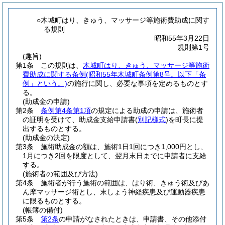
○木城町はり、きゅう、マッサージ等施術費助成に関す
る規則
昭和55年3月22日
規則第1号
(趣旨)
第1条
この規則は、
木城町はり、きゅう、マッサージ等施術
費助成に関する条例
(昭和55年木城町条例第8号。以下「条
例」という。)
の施行に関し、必要な事項を定めるものとす
る。
(助成金の申請)
第2条
条例第4条第1項
の規定による助成の申請は、施術者
の証明を受けて、助成金支給申請書
(
別記様式
)
を町長に提
出するものとする。
(助成金の決定)
第3条
施術助成金の額は、施術1日1回につき1,000円とし、
1月につき2回を限度として、翌月末日までに申請者に支給
する。
(施術者の範囲及び方法)
第4条
施術者が行う施術の範囲は、はり術、きゅう術及びあ
ん摩マッサージ術とし、末しょう神経疾患及び運動器疾患
に限るものとする。
(帳簿の備付)
第5条
第2条
の申請がなされたときは、申請書、その他添付