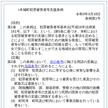
○木城町犯罪被害者等支援条例
令和3年3月18日
条例第1号
(目的)
第1条
この条例は、犯罪被害者等基本法
(平成16年法律第
161号。以下「法」という。)
第5条に基づき、本町におけ
る犯罪被害者等の支援に関する基本となる事項を定めるこ
とにより、犯罪被害者等のための施策を推進し、犯罪被害
者等が受けた被害の軽減及び回復を図り、もって町民が安
全で安心して暮らすことができる地域社会の実現に寄与す
ることを目的とする。
(定義)
第2条
この条例において、
次の各号
に掲げる用語の意義は、
それぞれ
当該各号
に定めるところによる。
(1)
犯罪等 犯罪及びこれに準ずる心身に有害な影響を及
ぼす行為をいう。
(2)
犯罪被害者等 犯罪等により被害を受けた者及びその
家族又は遺族をいう。
(3)
関係機関等 国、都道府県、警察その他の関係行政機
関、犯罪被害者等の支援を行う民間の団体その他の犯罪
被害者等の支援に関係する者をいう。
(4)
町民等 町民及び町内において事業活動を行っている
者をいう。