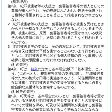
(基本理念)
第3条
犯罪被害者等の支援は、犯罪被害者等の個人としての
尊厳が重んぜられ、その尊厳にふさわしい処遇を保障され
る権利が尊重されることを旨として推進されなければなら
ない。
2
犯罪被害者等の支援は、犯罪被害者等が被害を受けたとき
から再び平穏な生活を営むことができるようになるまでの
間、被害の状況、原因、犯罪被害者等の置かれている状況
その他の事情に応じ、適切に途切れることなく行われるも
のとする。
3
犯罪被害者等の支援は、その過程において、犯罪被害者等
の名誉又は生活の平穏を害することのないよう行われると
ともに、犯罪被害者等に関する個人情報の適正な取扱いの
確保に最大限配慮して行われなければならない。
(町の責務)
第4条
町は、
前条
に定める基本理念
(以下「基本理念」とい
う。)
にのっとり、犯罪被害者等の支援に関し、犯罪被害者
等のための施策が円滑に実施されるよう、関係機関等と相
互に連携して犯罪被害者等の支援を実施するために必要な
総合的な支援体制を整備するものとする。
(町民等の責務)
第5条
町民等は、基本理念にのっとり、犯罪被害者等が置か
れている状況及び犯罪被害者等を支援することの重要性に
ついての理解を深め、町及び関係機関等が実施する犯罪被
害者等のための施策に協力するよう努めなければならな